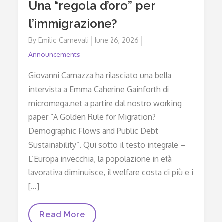
Una “regola d’oro” per
l’immigrazione?
By
Emilio Carnevali
Posted
June 26, 2026
on
Announcements
Giovanni Carnazza ha rilasciato una bella
intervista a Emma Caherine Gainforth di
micromega.net a partire dal nostro working
paper “A Golden Rule for Migration?
Demographic Flows and Public Debt
Sustainability”. Qui sotto il testo integrale –
L’Europa invecchia, la popolazione in età
lavorativa diminuisce, il welfare costa di più e i
[…]
Una
Read More