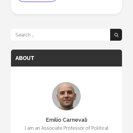
“regola
D’oro”
Per
L’immigrazione?
Search
Search
for:
ABOUT
Emilio Carnevali
I am an Associate Professor of Political