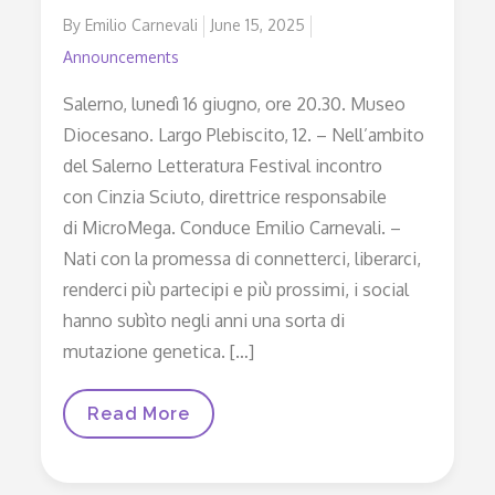
By
Emilio Carnevali
Posted
June 15, 2025
on
Announcements
Salerno, lunedì 16 giugno, ore 20.30. Museo
Diocesano. Largo Plebiscito, 12. – Nell’ambito
del Salerno Letteratura Festival incontro
con Cinzia Sciuto, direttrice responsabile
di MicroMega. Conduce Emilio Carnevali. –
Nati con la promessa di connetterci, liberarci,
renderci più partecipi e più prossimi, i social
hanno subìto negli anni una sorta di
mutazione genetica. […]
Disconnessi.
Read More
L’impatto
Dei
Social
Sulle