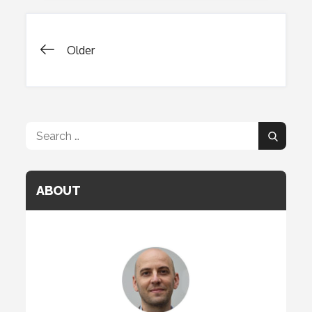
Nostre
Vite
Older
Posts
navigation
Search
Search
for:
ABOUT