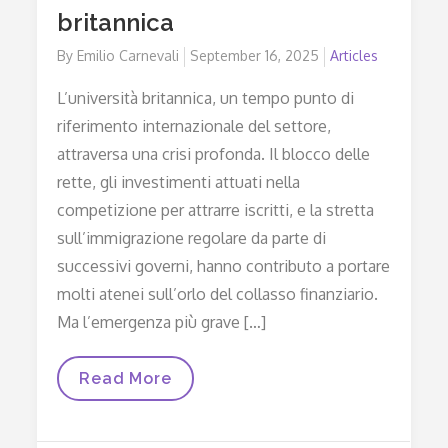
britannica
By
Emilio Carnevali
Posted
September 16, 2025
Articles
on
L’università britannica, un tempo punto di
riferimento internazionale del settore,
attraversa una crisi profonda. Il blocco delle
rette, gli investimenti attuati nella
competizione per attrarre iscritti, e la stretta
sull’immigrazione regolare da parte di
successivi governi, hanno contributo a portare
molti atenei sull’orlo del collasso finanziario.
Ma l’emergenza più grave […]
L’isola
Read More
Che
Non
Studia
Più: