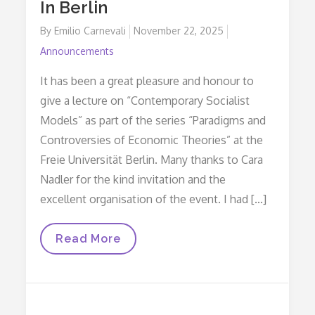
In Berlin
By
Emilio Carnevali
Posted
November 22, 2025
on
Announcements
It has been a great pleasure and honour to
give a lecture on “Contemporary Socialist
Models” as part of the series “Paradigms and
Controversies of Economic Theories” at the
Freie Universität Berlin. Many thanks to Cara
Nadler for the kind invitation and the
excellent organisation of the event. I had […]
In
Read More
Berlin