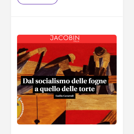
Il
“mito
Dell’abbondanza”
Salvare
La
Democrazia
Americana?